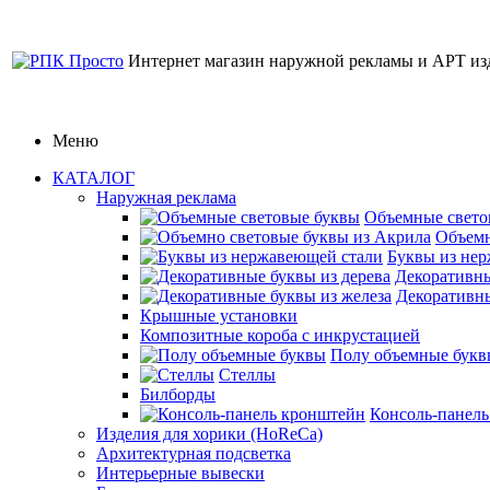
Интернет магазин наружной рекламы и АРТ из
Меню
КАТАЛОГ
Наружная реклама
Объемные свето
Объемн
Буквы из не
Декоративны
Декоративны
Крышные установки
Композитные короба с инкрустацией
Полу объемные букв
Стеллы
Билборды
Консоль-панел
Изделия для хорики (HoReCa)
Архитектурная подсветка
Интерьерные вывески