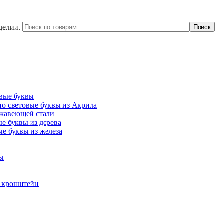
делии.
вые буквы
о световые буквы из Акрила
ржавеющей стали
е буквы из дерева
е буквы из железа
ы
ь кронштейн