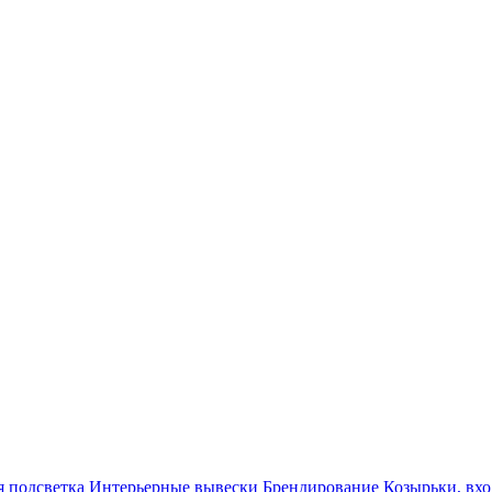
я подсветка
Интерьерные вывески
Брендирование
Козырьки, вх