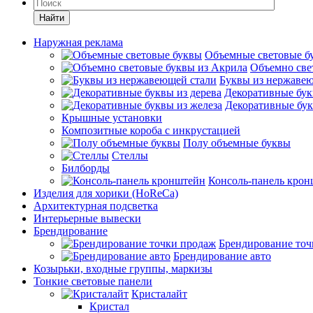
Найти
Наружная реклама
Объемные световые б
Объемно све
Буквы из нержаве
Декоративные бук
Декоративные бук
Крышные установки
Композитные короба с инкрустацией
Полу объемные буквы
Стеллы
Билборды
Консоль-панель кро
Изделия для хорики (HoReCa)
Архитектурная подсветка
Интерьерные вывески
Брендирование
Брендирование точ
Брендирование авто
Козырьки, входные группы, маркизы
Тонкие световые панели
Кристалайт
Кристал