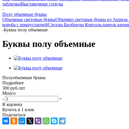
таблички
Выставочные стенды
-
Полу объемные буквы
Объемные световые буквы
Объемно световые буквы из Акрила
короба с инкрустацией
Стеллы
Билборды
Консоль-панель крон
-
Буквы полу объемные
Буквы полу объемные
Полуобъемные буквы
Подробнее
300
руб.
/шт
Много
-
+
В корзину
Купить в 1 клик
Поделиться