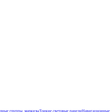
одные группы, маркизы
Тонкие световые панели
Навигационные