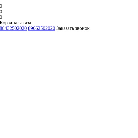
0
0
0
Корзина заказа
88432502020
89662502020
Заказать звонок