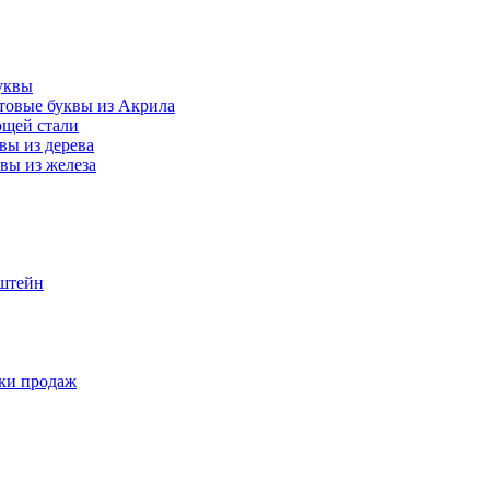
уквы
товые буквы из Акрила
ющей стали
вы из дерева
вы из железа
нштейн
ки продаж