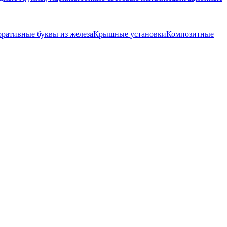
оративные буквы из железа
Крышные установки
Композитные