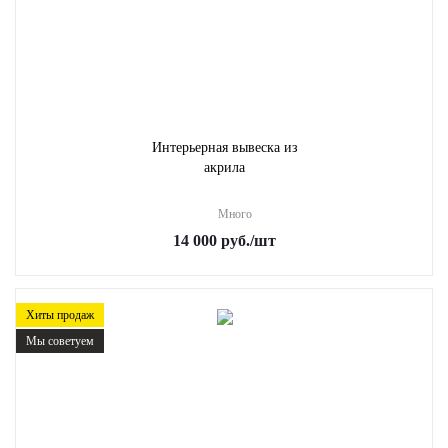
Интерьерная вывеска из
акрила
Много
14 000
руб.
/шт
Хиты продаж
Мы советуем