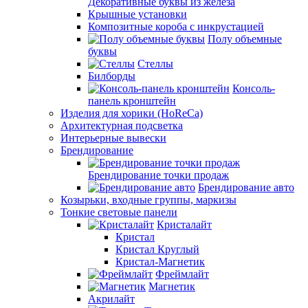
Декоративные буквы из железа
Крышные установки
Композитные короба с инкрустацией
Полу объемные
буквы
Стеллы
Билборды
Консоль-
панель кронштейн
Изделия для хорики (HoReCa)
Архитектурная подсветка
Интерьерные вывески
Брендирование
Брендирование точки продаж
Брендирование авто
Козырьки, входные группы, маркизы
Тонкие световые панели
Кристалайт
Кристал
Кристал Круглый
Кристал-Магнетик
Фреймлайт
Магнетик
Акрилайт