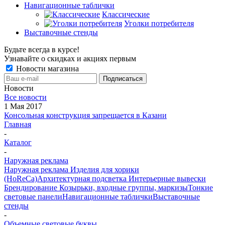
Навигационные таблички
Классические
Уголки потребителя
Выставочные стенды
Будьте всегда в курсе!
Узнавайте о скидках и акциях первым
Новости магазина
Новости
Все новости
1 Мая 2017
Консольная конструкция запрещается в Казани
Главная
-
Каталог
-
Наружная реклама
Наружная реклама
Изделия для хорики
(HoReCa)
Архитектурная подсветка
Интерьерные вывески
Брендирование
Козырьки, входные группы, маркизы
Тонкие
световые панели
Навигационные таблички
Выставочные
стенды
-
Объемные световые буквы