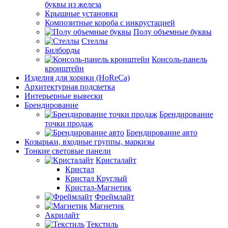
буквы из железа
Крышные установки
Композитные короба с инкрустацией
Полу объемные буквы
Стеллы
Билборды
Консоль-панель
кронштейн
Изделия для хорики (HoReCa)
Архитектурная подсветка
Интерьерные вывески
Брендирование
Брендирование
точки продаж
Брендирование авто
Козырьки, входные группы, маркизы
Тонкие световые панели
Кристалайт
Кристал
Кристал Круглый
Кристал-Магнетик
Фреймлайт
Магнетик
Акрилайт
Текстиль