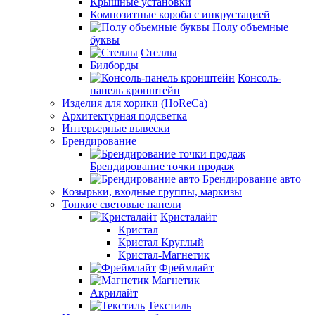
Крышные установки
Композитные короба с инкрустацией
Полу объемные
буквы
Стеллы
Билборды
Консоль-
панель кронштейн
Изделия для хорики (HoReCa)
Архитектурная подсветка
Интерьерные вывески
Брендирование
Брендирование точки продаж
Брендирование авто
Козырьки, входные группы, маркизы
Тонкие световые панели
Кристалайт
Кристал
Кристал Круглый
Кристал-Магнетик
Фреймлайт
Магнетик
Акрилайт
Текстиль