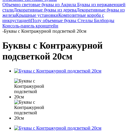
Объемно световые буквы из Акрила
Буквы из нержавеющей
стали
Декоративные буквы из дерева
Декоративные буквы из
железа
Крышные установки
Композитные короба с
инкрустацией
Полу объемные буквы
Стеллы
Билборды
Консоль-панель кронштейн
-
Буквы с Контражурной подсветкой 20см
Буквы с Контражурной
подсветкой 20см