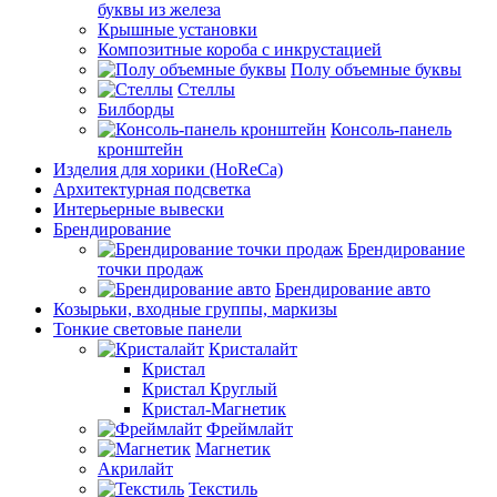
буквы из железа
Крышные установки
Композитные короба с инкрустацией
Полу объемные буквы
Стеллы
Билборды
Консоль-панель
кронштейн
Изделия для хорики (HoReCa)
Архитектурная подсветка
Интерьерные вывески
Брендирование
Брендирование
точки продаж
Брендирование авто
Козырьки, входные группы, маркизы
Тонкие световые панели
Кристалайт
Кристал
Кристал Круглый
Кристал-Магнетик
Фреймлайт
Магнетик
Акрилайт
Текстиль