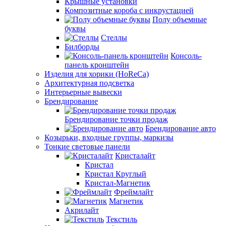
Крышные установки
Композитные короба с инкрустацией
Полу объемные
буквы
Стеллы
Билборды
Консоль-
панель кронштейн
Изделия для хорики (HoReCa)
Архитектурная подсветка
Интерьерные вывески
Брендирование
Брендирование точки продаж
Брендирование авто
Козырьки, входные группы, маркизы
Тонкие световые панели
Кристалайт
Кристал
Кристал Круглый
Кристал-Магнетик
Фреймлайт
Магнетик
Акрилайт
Текстиль