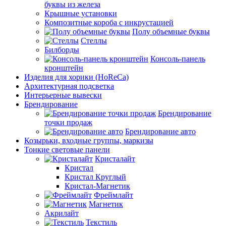
буквы из железа
Крышные установки
Композитные короба с инкрустацией
Полу объемные буквы
Стеллы
Билборды
Консоль-панель
кронштейн
Изделия для хорики (HoReCa)
Архитектурная подсветка
Интерьерные вывески
Брендирование
Брендирование
точки продаж
Брендирование авто
Козырьки, входные группы, маркизы
Тонкие световые панели
Кристалайт
Кристал
Кристал Круглый
Кристал-Магнетик
Фреймлайт
Магнетик
Акрилайт
Текстиль