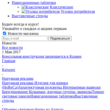
Навигационные таблички
Классические
Уголки потребителя
Выставочные стенды
Будьте всегда в курсе!
Узнавайте о скидках и акциях первым
Новости магазина
Новости
Все новости
1 Мая 2017
Консольная конструкция запрещается в Казани
Главная
-
Каталог
-
Наружная реклама
Наружная реклама
Изделия для хорики
(HoReCa)
Архитектурная подсветка
Интерьерные вывески
Брендирование
Козырьки, входные группы, маркизы
Тонкие
световые панели
Навигационные таблички
Выставочные
стенды
-
Объемно световые буквы из Акрила