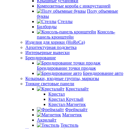
Крышные установки
Композитные короба с инкрустацией
Полу объемные
буквы
Стеллы
Билборды
Консоль-
панель кронштейн
Изделия для хорики (HoReCa)
Архитектурная подсветка
Интерьерные вывески
Брендирование
Брендирование точки продаж
Брендирование авто
Козырьки, входные группы, маркизы
Тонкие световые панели
Кристалайт
Кристал
Кристал Круглый
Кристал-Магнетик
Фреймлайт
Магнетик
Акрилайт
Текстиль