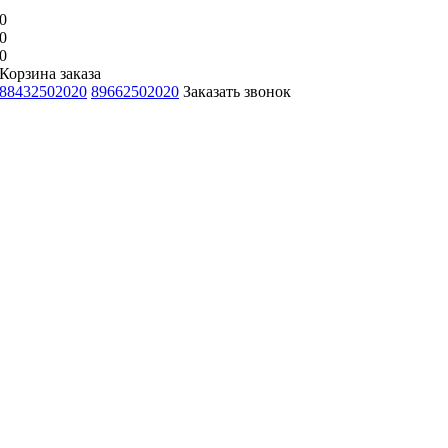
0
0
0
Корзина заказа
88432502020
89662502020
Заказать звонок