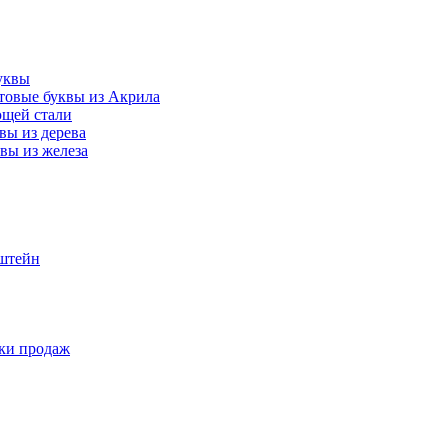
уквы
товые буквы из Акрила
ющей стали
вы из дерева
вы из железа
нштейн
ки продаж