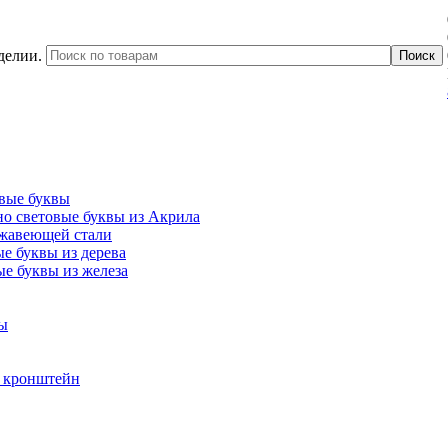
делии.
вые буквы
о световые буквы из Акрила
ржавеющей стали
е буквы из дерева
е буквы из железа
ы
ь кронштейн