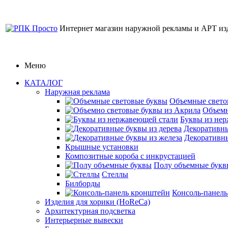
Интернет магазин наружной рекламы и АРТ из
Меню
КАТАЛОГ
Наружная реклама
Объемные свето
Объемн
Буквы из не
Декоративны
Декоративны
Крышные установки
Композитные короба с инкрустацией
Полу объемные букв
Стеллы
Билборды
Консоль-панел
Изделия для хорики (HoReCa)
Архитектурная подсветка
Интерьерные вывески