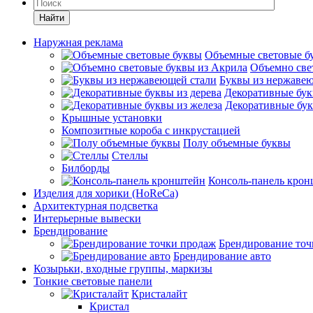
Найти
Наружная реклама
Объемные световые б
Объемно све
Буквы из нержаве
Декоративные бук
Декоративные бук
Крышные установки
Композитные короба с инкрустацией
Полу объемные буквы
Стеллы
Билборды
Консоль-панель кро
Изделия для хорики (HoReCa)
Архитектурная подсветка
Интерьерные вывески
Брендирование
Брендирование точ
Брендирование авто
Козырьки, входные группы, маркизы
Тонкие световые панели
Кристалайт
Кристал