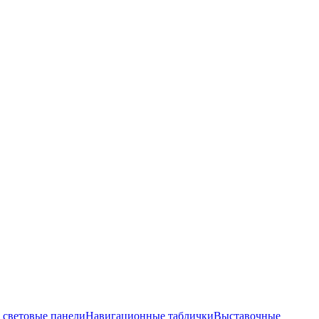
 световые панели
Навигационные таблички
Выставочные