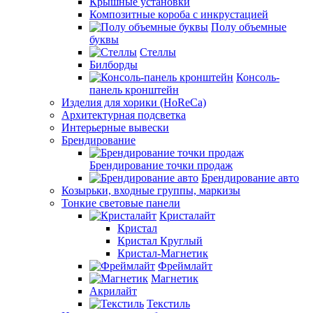
Крышные установки
Композитные короба с инкрустацией
Полу объемные
буквы
Стеллы
Билборды
Консоль-
панель кронштейн
Изделия для хорики (HoReCa)
Архитектурная подсветка
Интерьерные вывески
Брендирование
Брендирование точки продаж
Брендирование авто
Козырьки, входные группы, маркизы
Тонкие световые панели
Кристалайт
Кристал
Кристал Круглый
Кристал-Магнетик
Фреймлайт
Магнетик
Акрилайт
Текстиль