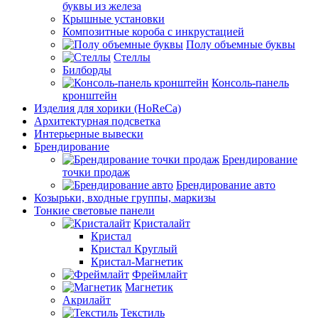
буквы из железа
Крышные установки
Композитные короба с инкрустацией
Полу объемные буквы
Стеллы
Билборды
Консоль-панель
кронштейн
Изделия для хорики (HoReCa)
Архитектурная подсветка
Интерьерные вывески
Брендирование
Брендирование
точки продаж
Брендирование авто
Козырьки, входные группы, маркизы
Тонкие световые панели
Кристалайт
Кристал
Кристал Круглый
Кристал-Магнетик
Фреймлайт
Магнетик
Акрилайт
Текстиль