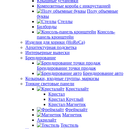
Крышные установки
Композитные короба с инкрустацией
Полу объемные
буквы
Стеллы
Билборды
Консоль-
панель кронштейн
Изделия для хорики (HoReCa)
Архитектурная подсветка
Интерьерные вывески
Брендирование
Брендирование точки продаж
Брендирование авто
Козырьки, входные группы, маркизы
Тонкие световые панели
Кристалайт
Кристал
Кристал Круглый
Кристал-Магнетик
Фреймлайт
Магнетик
Акрилайт
Текстиль