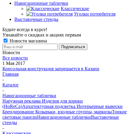
Навигационные таблички
Классические
Уголки потребителя
Выставочные стенды
Будьте всегда в курсе!
Узнавайте о скидках и акциях первым
Новости магазина
Новости
Все новости
1 Мая 2017
Консольная конструкция запрещается в Казани
Главная
-
Каталог
-
Навигационные таблички
Наружная реклама
Изделия для хорики
(HoReCa)
Архитектурная подсветка
Интерьерные вывески
Брендирование
Козырьки, входные группы, маркизы
Тонкие
световые панели
Навигационные таблички
Выставочные
стенды
-
Классические