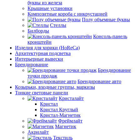
буквы из железа
Крышные установки
Композитные короба с инкрустацией
Полу объемные буквы
Стеллы
Билборды
Консоль-панель
кронштейн
Изделия для хорики (HoReCa)
Архитектурная подсветка
Интерьерные вывески
Брендирование
Брендирование
точки продаж
Брендирование авто
Козырьки, входные группы, маркизы
Тонкие световые панели
Кристалайт
Кристал
Кристал Круглый
Кристал-Магнетик
Фреймлайт
Магнетик
Акрилайт
Текстиль