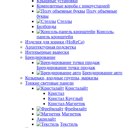
Крышные установки
Композитные короба с инкрустацией
Полу объемные
буквы
Стеллы
Билборды
Консоль-
панель кронштейн
Изделия для хорики (HoReCa)
Архитектурная подсветка
Интерьерные вывески
Брендирование
Брендирование точки продаж
Брендирование авто
Козырьки, входные группы, маркизы
Тонкие световые панели
Кристалайт
Кристал
Кристал Круглый
Кристал-Магнетик
Фреймлайт
Магнетик
Акрилайт
Текстиль