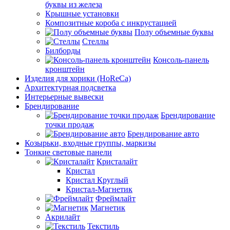
буквы из железа
Крышные установки
Композитные короба с инкрустацией
Полу объемные буквы
Стеллы
Билборды
Консоль-панель
кронштейн
Изделия для хорики (HoReCa)
Архитектурная подсветка
Интерьерные вывески
Брендирование
Брендирование
точки продаж
Брендирование авто
Козырьки, входные группы, маркизы
Тонкие световые панели
Кристалайт
Кристал
Кристал Круглый
Кристал-Магнетик
Фреймлайт
Магнетик
Акрилайт
Текстиль