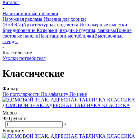
Каталог
-
Навигационные таблички
Наружная реклама
Изделия для хорики
(HoReCa)
Архитектурная подсветка
Интерьерные вывески
Брендирование
Козырьки, входные группы, маркизы
Тонкие
световые панели
Навигационные таблички
Выставочные
стенды
-
Классические
Уголки потребителя
Классические
Фильтр
По популярности
По алфавиту
По цене
ДОМОВОЙ ЗНАК. АДРЕСНАЯ ТАБЛИЧКА КЛАССИКА
Много
950
руб.
/шт
-
+
В корзину