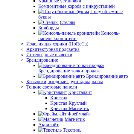
Крышные установки
Композитные короба с инкрустацией
Полу объемные
буквы
Стеллы
Билборды
Консоль-
панель кронштейн
Изделия для хорики (HoReCa)
Архитектурная подсветка
Интерьерные вывески
Брендирование
Брендирование точки продаж
Брендирование авто
Козырьки, входные группы, маркизы
Тонкие световые панели
Кристалайт
Кристал
Кристал Круглый
Кристал-Магнетик
Фреймлайт
Магнетик
Акрилайт
Текстиль